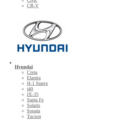
Civic
CR-V
Hyundai
Creta
Elantra
H-1 Starex
i40
IX-35
Santa Fe
Solaris
Sonata
Tucson