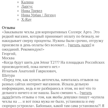
Калина
Ларгус
Нива Тревел
Нива Урбан / Легенд
X-Ray
Отзывы
«Заказывали чехлы для корпоративных Соллерс Арго. Это
редкий магазин, который принимает оплату по безналу, не
накидывает сверху проценты. Нужны были срочно, отгрузку
произвели в день оплаты без волокит
...
[читать далее]
и
ожиданий. Рекомендую!
»
Георгий
,
Москва
«Когда будут шить для Jetour T2??? На площадках Российских
производителей, пока ничего нет.»
Игнатьев Анатолий Гаврилович
,
Шатура
«Перед тем, как купить авточехлы, начиталась отзывов на
разных сайтах интернет магазинов. Искала дельную
информацию, ведь я не разбираюсь в этом, но вот что то
дельного ничего и не нашла. Было смешно ч
...
[читать
далее]
итать отзывы о том, как якобы девушки пишут «купила
чехлы на … и вот пока мужа не было, установила и ему
сюрприз устроила». Бабоньки, какой там сама установила?! Я