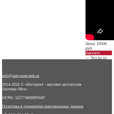
Цена:
10500
руб.
Заказать
←
Чехлы из
экокожи с
ромбом
Pathfinde...
info@auto-mag.msk.ru
Чехлы из
экокожи с
2014-2026 © «Интернет - магазин авточехлов
ромбом
Автомаг-Мск»
Pathfinde...
→
ОГРН: 322774600095687
Политика в отношении персональных данных