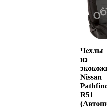
Чехлы
из
экокож
Nissan
Pathfin
R51
(Автоп