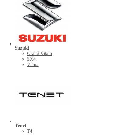
Suzuki
Grand Vitara
SX4
Vitara
Tenet
Т4