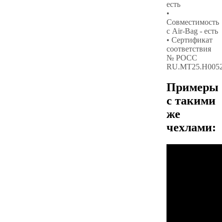
есть
•
Совместимость
с Air-Bag - есть
• Сертификат
соответствия
№ РОСС
RU.МТ25.Н005
Примеры
с такими
же
чехлами: