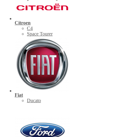
Citroen
C4
Space Tourer
Fiat
Ducato