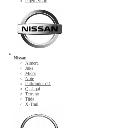
Pajero Sport
Nissan
Almera
Juke
Micra
Note
Pathfinder r51
Qashqai
Terrano
Tiida
X-Trail