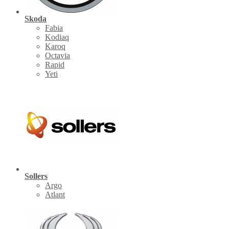
Skoda
Fabia
Kodiaq
Karoq
Octavia
Rapid
Yeti
Sollers
Argo
Atlant