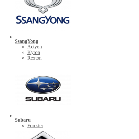
SsangYong
Actyon
Kyron
Rexton
Subaru
Forester