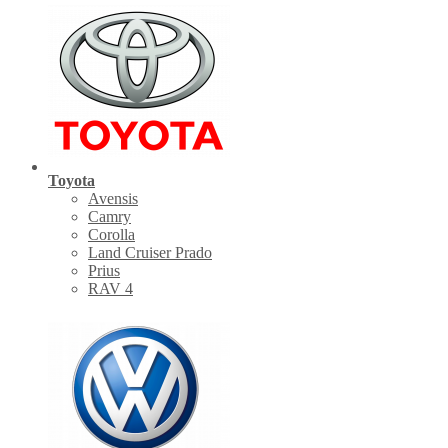
Toyota
Avensis
Camry
Corolla
Land Cruiser Prado
Prius
RAV 4