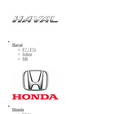
Haval
F7 / F7x
Jolion
M6
Honda