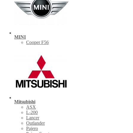
MINI
Cooper F56
Mitsubishi
ASX
L-200
Lancer
Outlander
Pajero