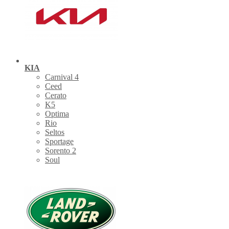
KIA
Carnival 4
Ceed
Cerato
K5
Optima
Rio
Seltos
Sportage
Sorento 2
Soul