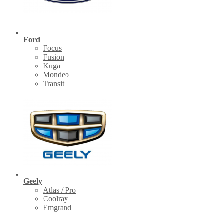
Ford
Focus
Fusion
Kuga
Mondeo
Transit
Geely
Atlas / Pro
Coolray
Emgrand