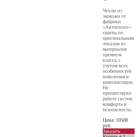
Чехлы из
экокожи от
фабрики
«Автопилот»
сшиты по
оригинальным
лекалам из
материалов
премиум
класса, с
учетом всех
особенностей
поколения и
комплектации.
Не
препятствуют
работе систем
комфорта и
безопасности.
Цена:
10500
руб.
Заказать
Купить в 1