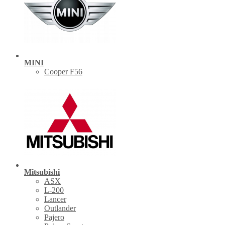
MINI
Cooper F56
Mitsubishi
ASX
L-200
Lancer
Outlander
Pajero