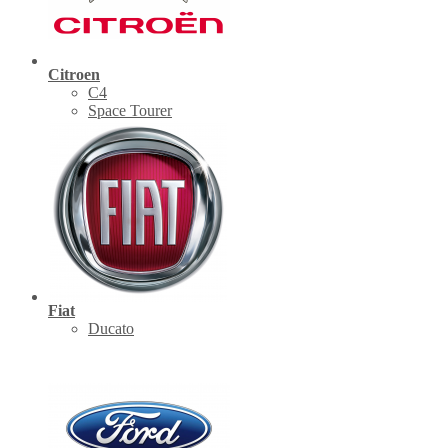
Citroen
C4
Space Tourer
Fiat
Ducato