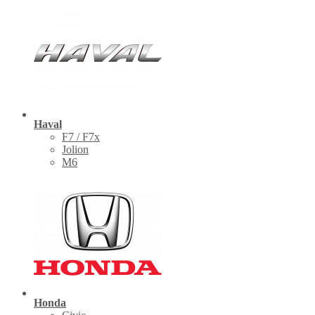
Haval
F7 / F7x
Jolion
M6
Honda