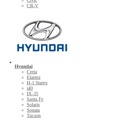
Civic
CR-V
Hyundai
Creta
Elantra
H-1 Starex
i40
IX-35
Santa Fe
Solaris
Sonata
Tucson