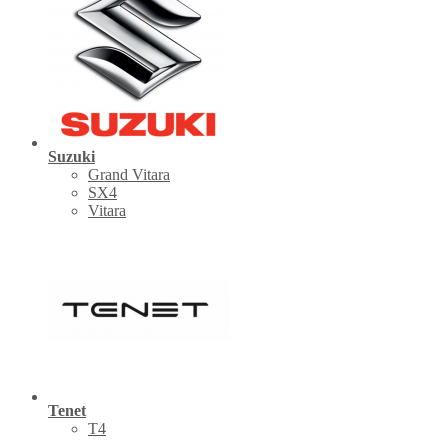
Suzuki
Grand Vitara
SX4
Vitara
Tenet
Т4