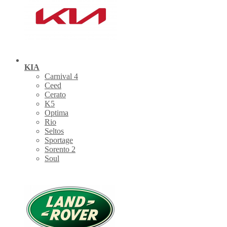
KIA
Carnival 4
Ceed
Cerato
K5
Optima
Rio
Seltos
Sportage
Sorento 2
Soul