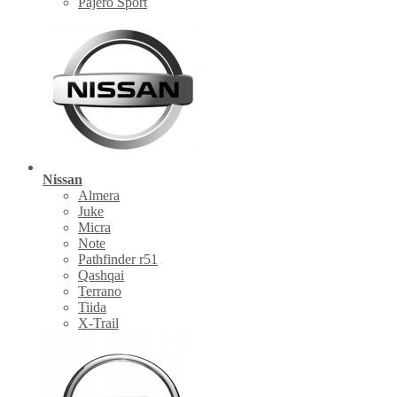
Pajero Sport
Nissan
Almera
Juke
Micra
Note
Pathfinder r51
Qashqai
Terrano
Tiida
X-Trail