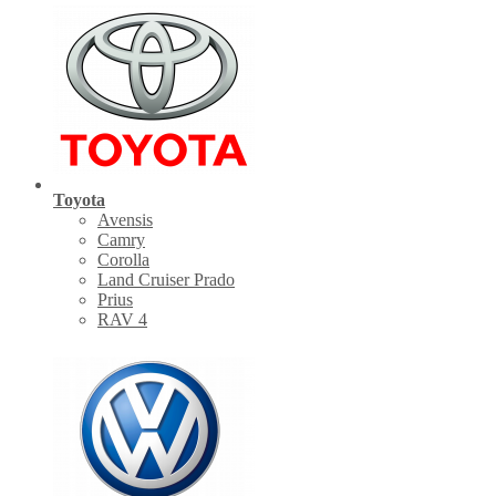
Toyota
Avensis
Camry
Corolla
Land Cruiser Prado
Prius
RAV 4