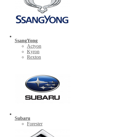
SsangYong
Actyon
Kyron
Rexton
Subaru
Forester