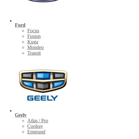
Ford
Focus
Fusion
Kuga
Mondeo
Transit
Geely
Atlas / Pro
Coolray
Emgrand