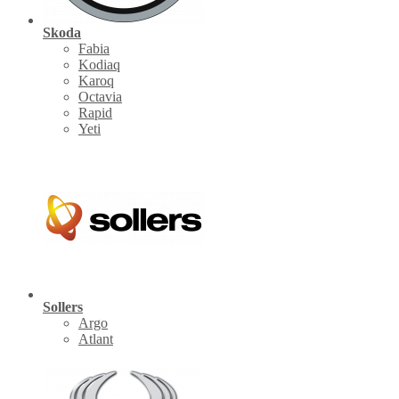
Skoda
Fabia
Kodiaq
Karoq
Octavia
Rapid
Yeti
Sollers
Argo
Atlant