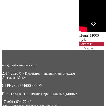
Цена:
11000
руб.
Заказать
←
Чехлы
экокожа для
Mitsubishi ASX
(А...
info@auto-mag.msk.ru
Чехлы экокожа
для Mitsubishi
2014-2026 © «Интернет - магазин авточехлов
ASX (А...
→
Автомаг-Мск»
ОГРН: 322774600095687
Политика в отношении персональных данных
+7 (926) 694-77-48
Уже 12 лет без выходных с 09:00 до 20:00