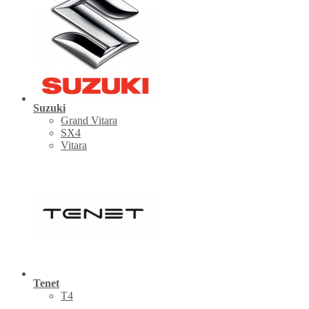
Suzuki
Grand Vitara
SX4
Vitara
Tenet
Т4