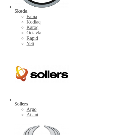
Skoda
Fabia
Kodiaq
Karoq
Octavia
Rapid
Yeti
Sollers
Argo
Atlant