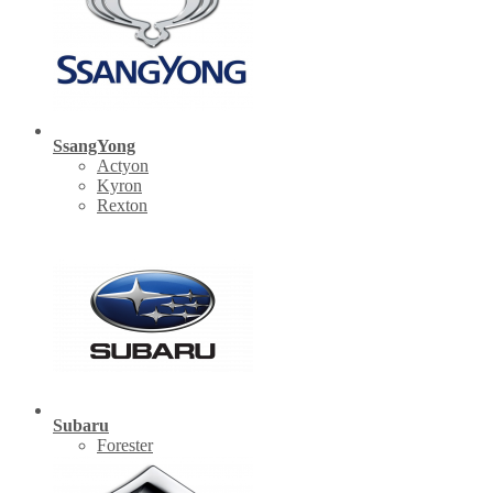
SsangYong
Actyon
Kyron
Rexton
Subaru
Forester