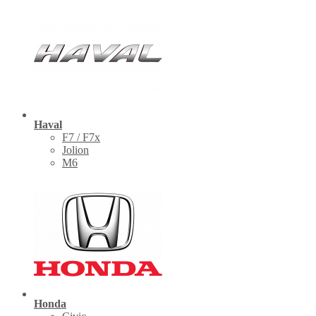
Haval
F7 / F7x
Jolion
M6
Honda