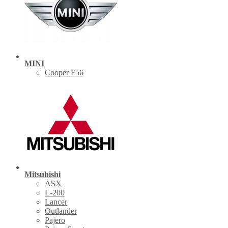
MINI
Cooper F56
Mitsubishi
ASX
L-200
Lancer
Outlander
Pajero