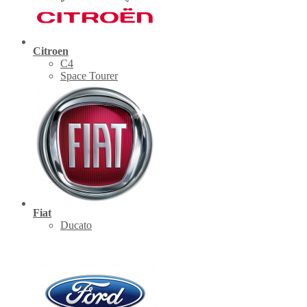
Citroen
C4
Space Tourer
Fiat
Ducato