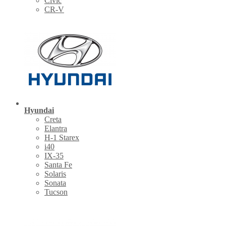
Civic
CR-V
Hyundai
Creta
Elantra
H-1 Starex
i40
IX-35
Santa Fe
Solaris
Sonata
Tucson