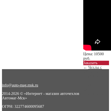
Цена:
10500
руб.
Заказать
←
Чехлы с
алькантарой
ромб Mazda
CX-7...
info@auto-mag.msk.ru
Чехлы с
алькантарой
2014-2026 © «Интернет - магазин авточехлов
ромб Mazda
Автомаг-Мск»
CX-7...
→
ОГРН: 322774600095687