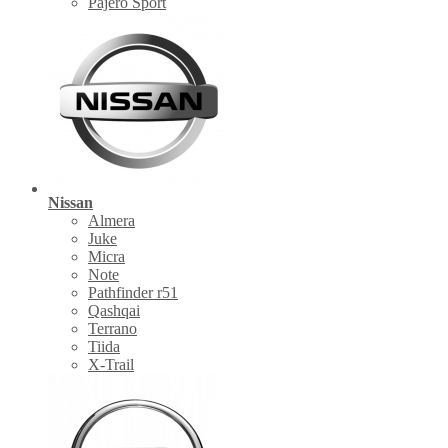
Pajero Sport
Nissan
Almera
Juke
Micra
Note
Pathfinder r51
Qashqai
Terrano
Tiida
X-Trail