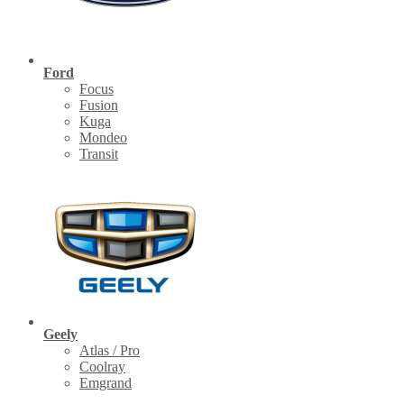
Ford
Focus
Fusion
Kuga
Mondeo
Transit
Geely
Atlas / Pro
Coolray
Emgrand