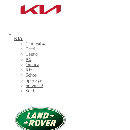
KIA
Carnival 4
Ceed
Cerato
K5
Optima
Rio
Seltos
Sportage
Sorento 2
Soul