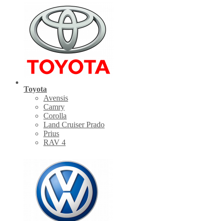
Toyota
Avensis
Camry
Corolla
Land Cruiser Prado
Prius
RAV 4