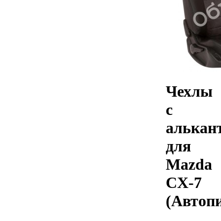
Чехлы
с
алькан
для
Mazda
CX-7
(Автоп