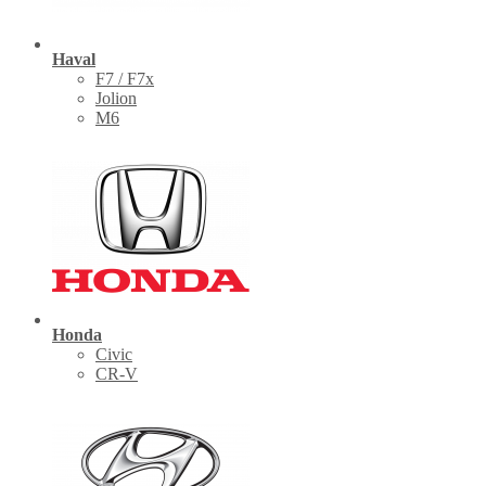
Haval
F7 / F7x
Jolion
M6
Honda
Civic
CR-V