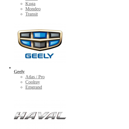
Kuga
Mondeo
Transit
Geely
Atlas / Pro
Coolray
Emgrand