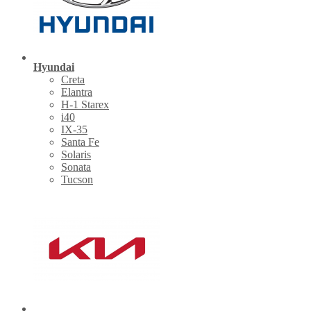
Hyundai
Creta
Elantra
H-1 Starex
i40
IX-35
Santa Fe
Solaris
Sonata
Tucson