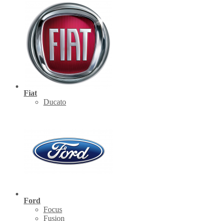
Fiat
Ducato
Ford
Focus
Fusion