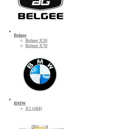
Belgee
Belgee X50
Belgee X70
BMW
X1 (е84)