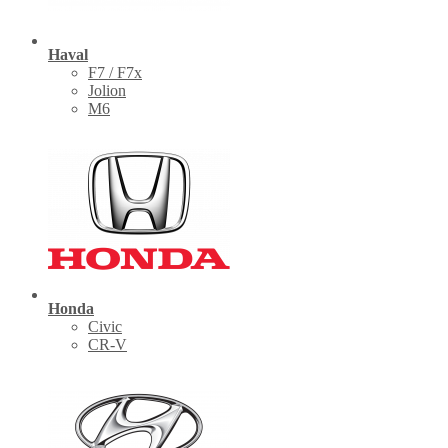
Haval
F7 / F7x
Jolion
M6
Honda
Civic
CR-V