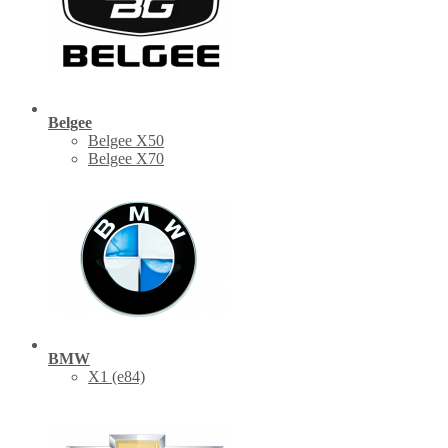
Belgee
Belgee X50
Belgee X70
BMW
X1 (е84)