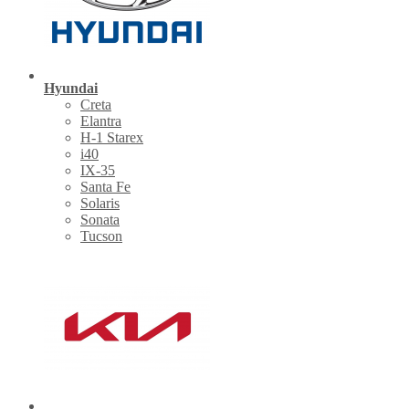
Hyundai
Creta
Elantra
H-1 Starex
i40
IX-35
Santa Fe
Solaris
Sonata
Tucson