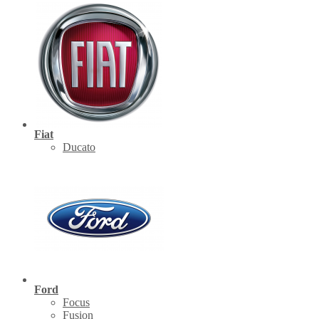
Fiat
Ducato
Ford
Focus
Fusion