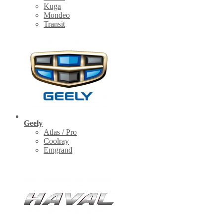
Kuga
Mondeo
Transit
Geely
Atlas / Pro
Coolray
Emgrand