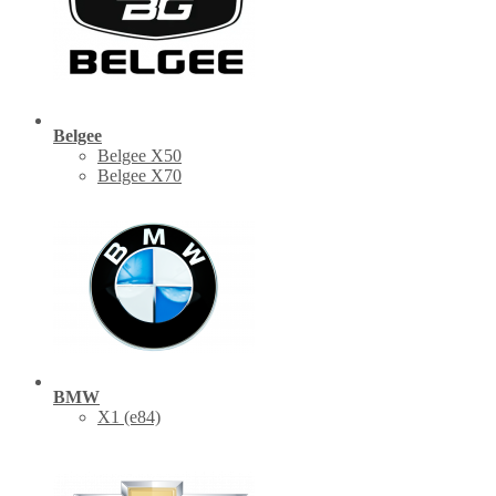
Belgee
Belgee X50
Belgee X70
BMW
X1 (е84)