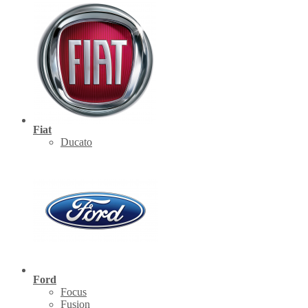
Fiat
Ducato
Ford
Focus
Fusion