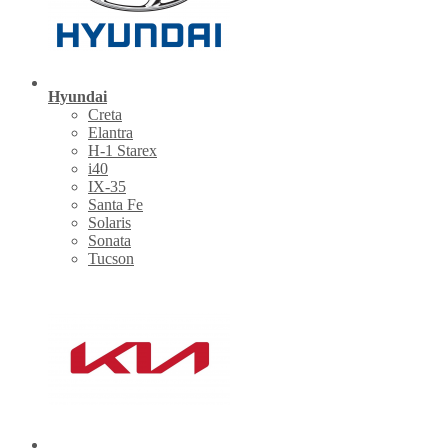
Hyundai
Creta
Elantra
H-1 Starex
i40
IX-35
Santa Fe
Solaris
Sonata
Tucson