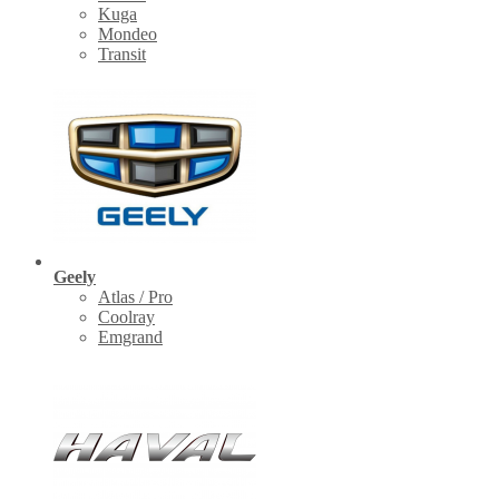
Kuga
Mondeo
Transit
Geely
Atlas / Pro
Coolray
Emgrand