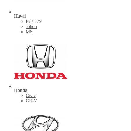
Haval
F7 / F7x
Jolion
M6
Honda
Civic
CR-V