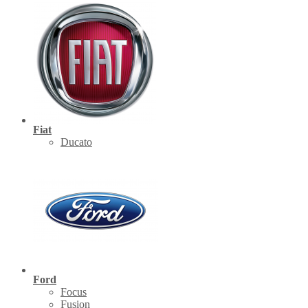
Fiat
Ducato
Ford
Focus
Fusion