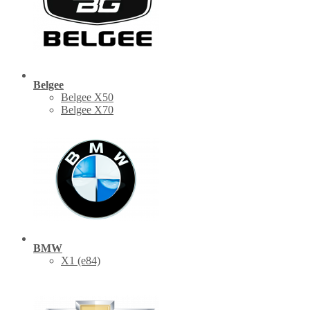
Belgee
Belgee X50
Belgee X70
BMW
X1 (е84)