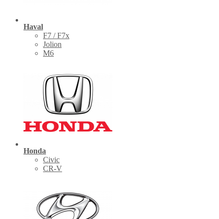
Haval
F7 / F7x
Jolion
M6
Honda
Civic
CR-V