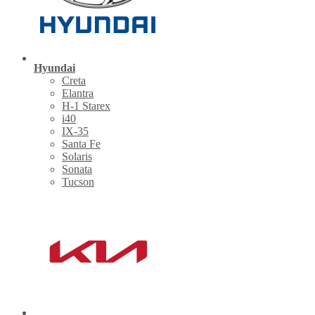
Hyundai
Creta
Elantra
H-1 Starex
i40
IX-35
Santa Fe
Solaris
Sonata
Tucson