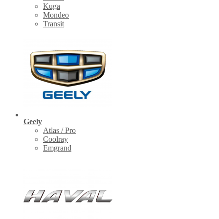
Kuga
Mondeo
Transit
Geely
Atlas / Pro
Coolray
Emgrand