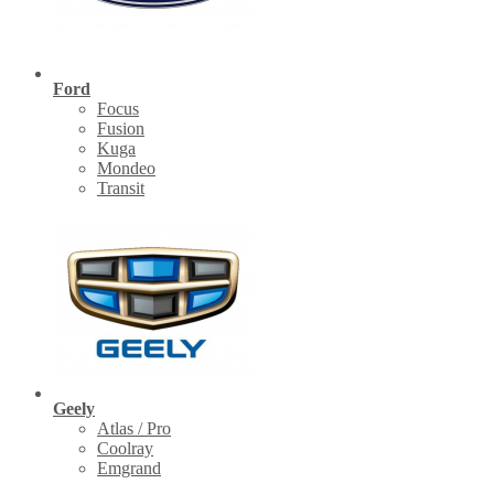
Ford
Focus
Fusion
Kuga
Mondeo
Transit
Geely
Atlas / Pro
Coolray
Emgrand