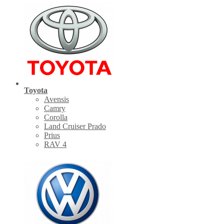
Toyota
Avensis
Camry
Corolla
Land Cruiser Prado
Prius
RAV 4