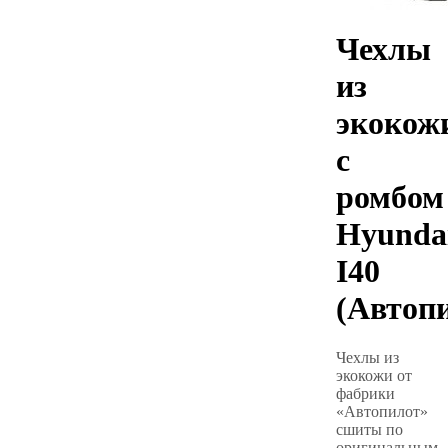
Чехлы
из
экокож
с
ромбом
Hyunda
I40
(Автоп
Чехлы из
экокожи от
фабрики
«Автопилот»
сшиты по
оригинальным