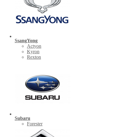
SsangYong
Actyon
Kyron
Rexton
Subaru
Forester