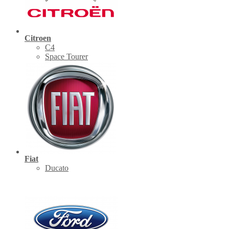
Citroen
C4
Space Tourer
Fiat
Ducato