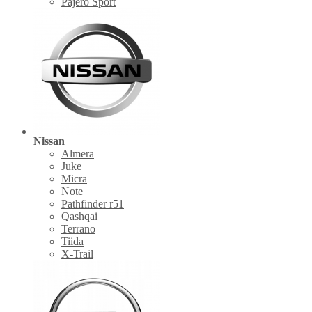
Pajero Sport
Nissan
Almera
Juke
Micra
Note
Pathfinder r51
Qashqai
Terrano
Tiida
X-Trail