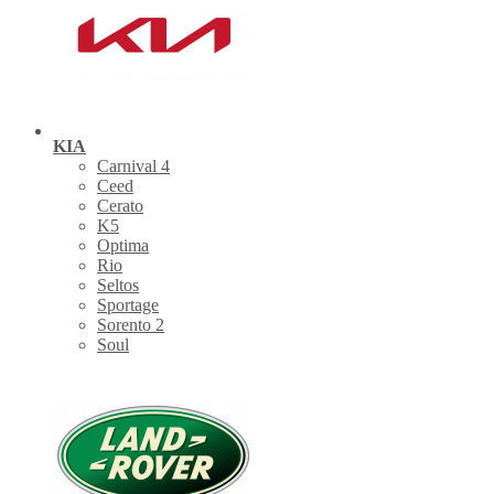
KIA
Carnival 4
Ceed
Cerato
K5
Optima
Rio
Seltos
Sportage
Sorento 2
Soul