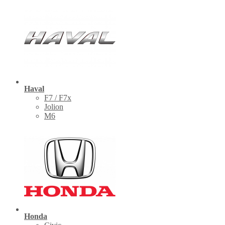
Haval
F7 / F7x
Jolion
M6
Honda