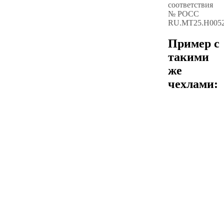
соответствия
№ РОСС
RU.МТ25.Н005
Пример с
такими
же
чехлами: