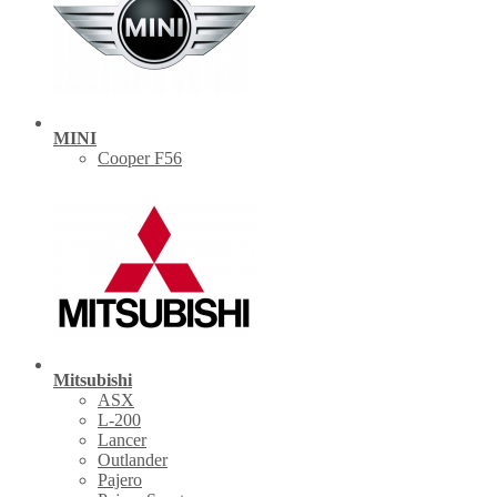
MINI
Cooper F56
Mitsubishi
ASX
L-200
Lancer
Outlander
Pajero