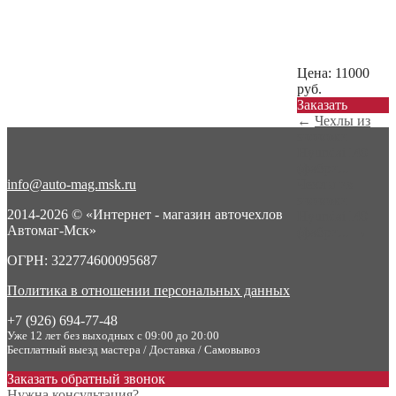
Цена:
11000
руб.
Заказать
←
Чехлы из
экокожи
Hyundai I40
(фабри...
info@auto-mag.msk.ru
Чехлы из
экокожи
2014-2026 © «Интернет - магазин авточехлов
Hyundai I40
Автомаг-Мск»
(фабри...
→
ОГРН: 322774600095687
Политика в отношении персональных данных
+7 (926) 694-77-48
Уже 12 лет без выходных с 09:00 до 20:00
Бесплатный выезд мастера / Доставка / Самовывоз
Заказать обратный звонок
Нужна консультация?