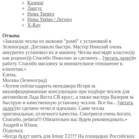
Калина
Ларгус
Нива Тревел
Нива Урбан / Легенд
X-Ray
Отзывы
«Заказали чехлы из экокожи "ромб" с установкой в
Зеленограде. Доставили быстро. Мастер Николай очень
аккуратно установил их в машину. Чехлы выглядят классно)))
как родные))) Спасибо Николаю за сделанну
...
[читать далее]
ю
работу. Спасибо магазину за внимательное отношение к
клиентам.
»
Елена
,
Москва (Зеленоград)
«Хотим поблагодарить менеджера Игоря за
квалифицированные консультации при подборе чехлов для
автомобиля Лада Веста СВ кросс, а также мастера Валерия за
быструю и качественную установку чехлов. Все бы
...
[читать
далее]
ло сделано четко и идеально. Сами чехлы
оригинальные, отличного качества. Смотрятся очень богато.
Спасибо, ребята!!! Обязательно вас будем рекомендовать.
»
Андрей и Юлия
,
Подольск
«Когда будут шить для Jetour T2??? На площадках Российских