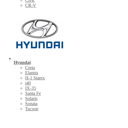
Civic
CR-V
Hyundai
Creta
Elantra
H-1 Starex
i40
IX-35
Santa Fe
Solaris
Sonata
Tucson