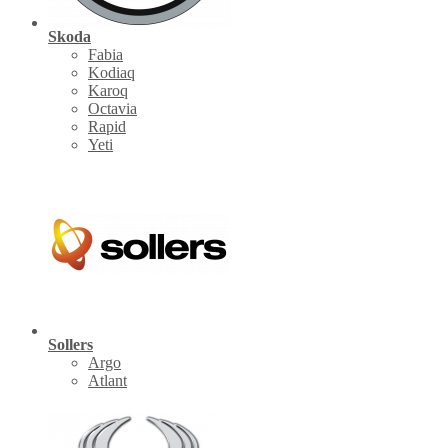
Skoda
Fabia
Kodiaq
Karoq
Octavia
Rapid
Yeti
Sollers
Argo
Atlant