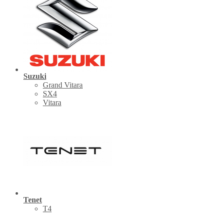
Suzuki
Grand Vitara
SX4
Vitara
Tenet
Т4