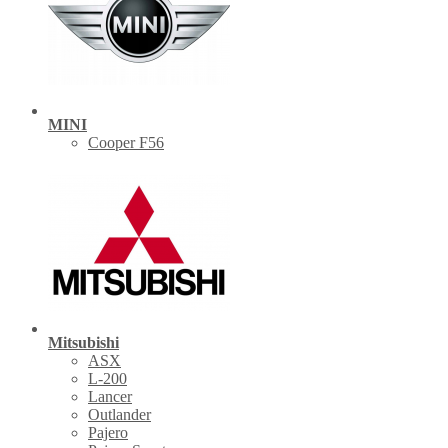
MINI
Cooper F56
Mitsubishi
ASX
L-200
Lancer
Outlander
Pajero