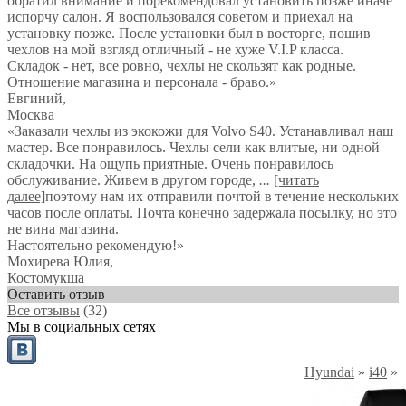
обратил внимание и порекомендовал установить позже иначе
испорчу салон. Я воспользовался советом и приехал на
установку позже. После установки был в восторге, пошив
чехлов на мой взгляд отличный - не хуже V.I.P класса.
Складок - нет, все ровно, чехлы не скользят как родные.
Отношение магазина и персонала - браво.
»
Евгиний
,
Москва
«Заказали чехлы из экокожи для Volvo S40. Устанавливал наш
мастер. Все понравилось. Чехлы сели как влитые, ни одной
складочки. На ощупь приятные. Очень понравилось
обслуживание. Живем в другом городе,
...
[читать
далее]
поэтому нам их отправили почтой в течение нескольких
часов после оплаты. Почта конечно задержала посылку, но это
не вина магазина.
Настоятельно рекомендую!
»
Мохирева Юлия
,
Костомукша
Оставить отзыв
Все отзывы
(32)
Мы в социальных сетях
Hyundai
»
i40
»