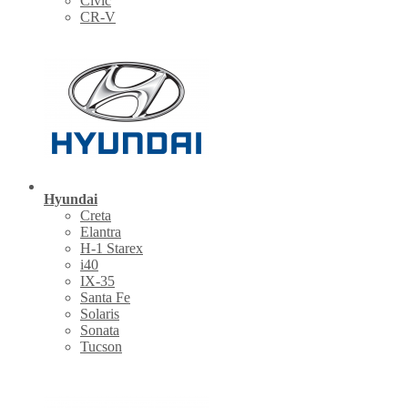
Civic
CR-V
Hyundai
Creta
Elantra
H-1 Starex
i40
IX-35
Santa Fe
Solaris
Sonata
Tucson