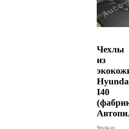
Чехлы
из
экокож
Hyunda
I40
(фабри
Автопи
Чехлы из