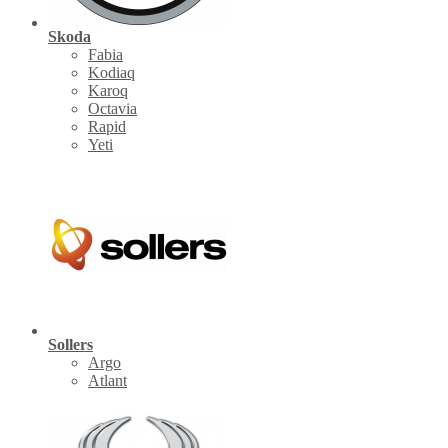
Skoda
Fabia
Kodiaq
Karoq
Octavia
Rapid
Yeti
Sollers
Argo
Atlant