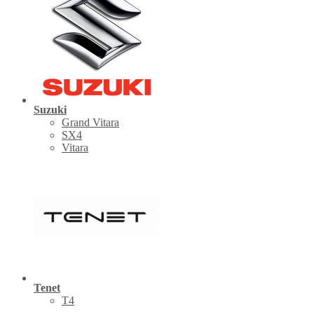
Suzuki
Grand Vitara
SX4
Vitara
Tenet
Т4