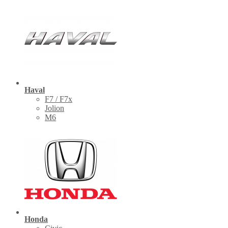
Haval
F7 / F7x
Jolion
M6
Honda