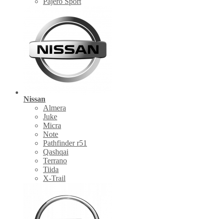
Pajero Sport
Nissan
Almera
Juke
Micra
Note
Pathfinder r51
Qashqai
Terrano
Tiida
X-Trail