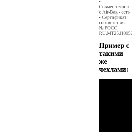
•
Совместимость
с Air-Bag - есть
• Сертификат
соответствия
№ РОСС
RU.МТ25.Н005
Пример с
такими
же
чехлами: