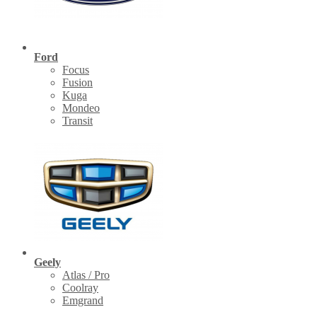
Ford
Focus
Fusion
Kuga
Mondeo
Transit
Geely
Atlas / Pro
Coolray
Emgrand