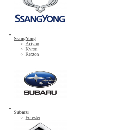
SsangYong
Actyon
Kyron
Rexton
Subaru
Forester