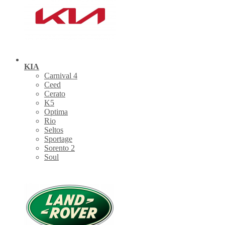
KIA
Carnival 4
Ceed
Cerato
K5
Optima
Rio
Seltos
Sportage
Sorento 2
Soul