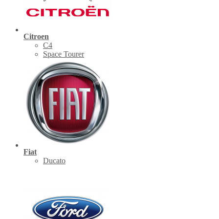
Citroen
C4
Space Tourer
Fiat
Ducato