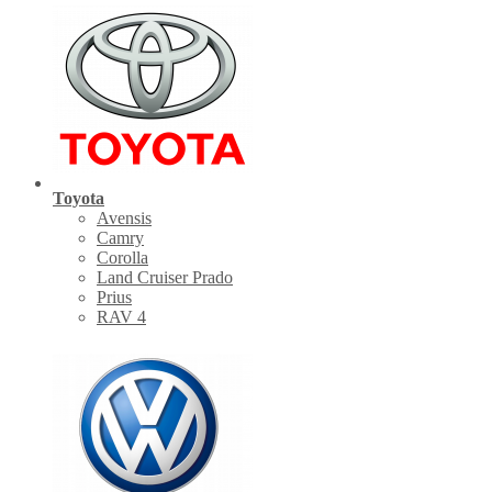
Toyota
Avensis
Camry
Corolla
Land Cruiser Prado
Prius
RAV 4