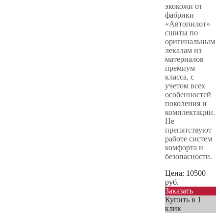
экокожи от
фабрики
«Автопилот»
сшиты по
оригинальным
лекалам из
материалов
премиум
класса, с
учетом всех
особенностей
поколения и
комплектации.
Не
препятствуют
работе систем
комфорта и
безопасности.
Цена:
10500
руб.
Заказать
Купить в 1
клик