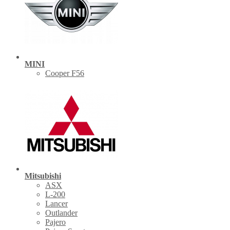
MINI
Cooper F56
Mitsubishi
ASX
L-200
Lancer
Outlander
Pajero