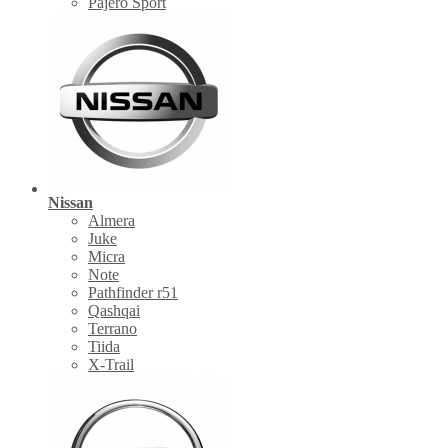
Pajero Sport
Nissan
Almera
Juke
Micra
Note
Pathfinder r51
Qashqai
Terrano
Tiida
X-Trail