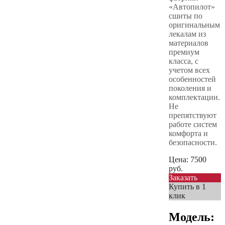
«Автопилот»
сшиты по
оригинальным
лекалам из
материалов
премиум
класса, с
учетом всех
особенностей
поколения и
комплектации.
Не
препятствуют
работе систем
комфорта и
безопасности.
Цена:
7500
руб.
Заказать
Купить в 1
клик
Модель: