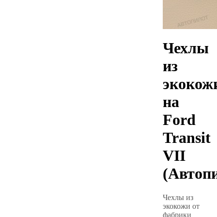
Чехлы
из
экокож
на
Ford
Transit
VII
(Автоп
Чехлы из
экокожи от
фабрики