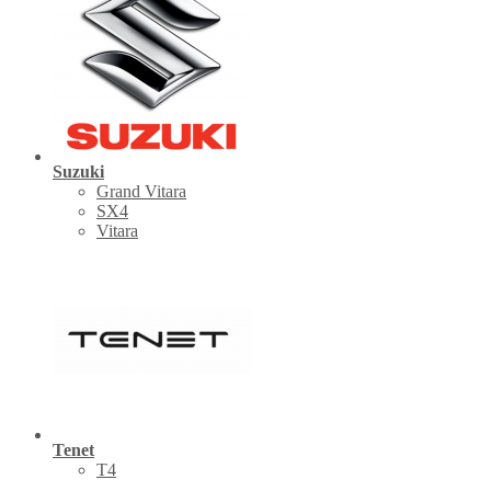
Suzuki
Grand Vitara
SX4
Vitara
Tenet
Т4