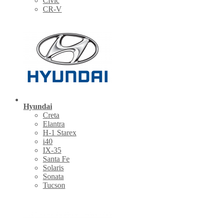
Civic
CR-V
Hyundai
Creta
Elantra
H-1 Starex
i40
IX-35
Santa Fe
Solaris
Sonata
Tucson