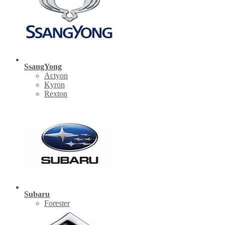
SsangYong
Actyon
Kyron
Rexton
Subaru
Forester