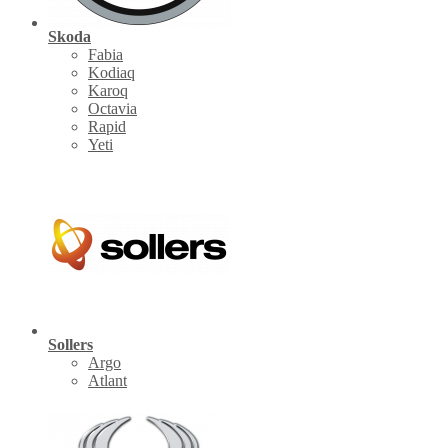
Skoda
Fabia
Kodiaq
Karoq
Octavia
Rapid
Yeti
Sollers
Argo
Atlant