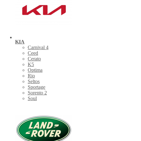
KIA
Carnival 4
Ceed
Cerato
K5
Optima
Rio
Seltos
Sportage
Sorento 2
Soul