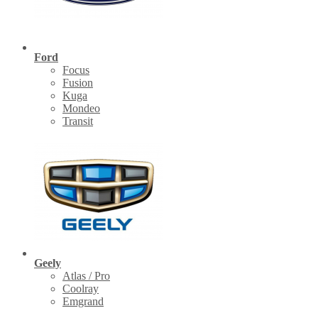
Ford
Focus
Fusion
Kuga
Mondeo
Transit
Geely
Atlas / Pro
Coolray
Emgrand