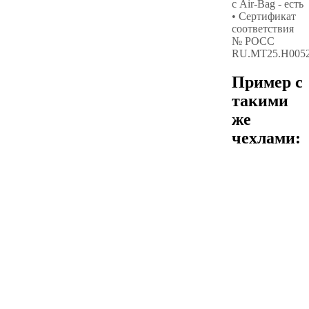
с Air-Bag - есть
• Сертификат
соответствия
№ РОСС
RU.МТ25.Н005
Пример с
такими
же
чехлами: