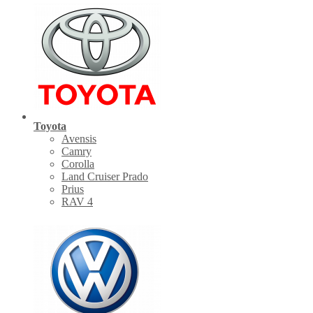
Toyota
Avensis
Camry
Corolla
Land Cruiser Prado
Prius
RAV 4