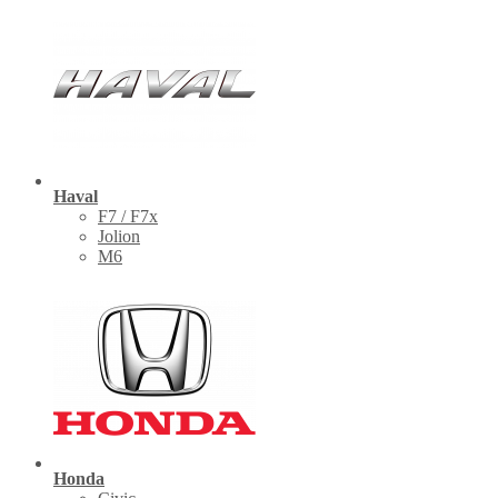
Haval
F7 / F7x
Jolion
M6
Honda