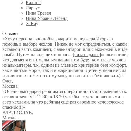
Калина
Ларгус
Нива Тревел
Нива Урбан / Легенд
X-Ray
Отзывы
«Хочу персонально поблагодарить менеджера Игоря, за
помощь в выборе чехлов. Никак не мог определиться, с какой
вставкой взять комплект, с алькантарой или с экокожей в виде
ромба. Путем наводящих вопрос
...
[читать далее]
ов выяснили,
что для меня оптимальным вариантом будет комплект чехлов
из алькантары, т.к. одним из главных критериев был комфорт,
как в лютый мороз, так и в жаркий зной. Детей у меня нет, да
и животных тоже. поэтому могу позволить себе шиковать)
»
Олег
,
Москва
«Очень благодарен ребятам за оперативность и отзывчивость,
оставил заявку в 12.30, в 18.20 уже был с установленными в
авто чехлами, за что ребятам еще раз огромное человеческое
спасибо!!!»
ВЛАДИСЛАВ
,
Москва