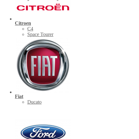
Citroen
C4
Space Tourer
Fiat
Ducato