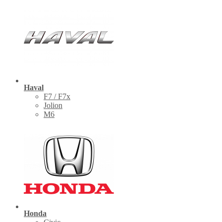
Haval
F7 / F7x
Jolion
M6
Honda