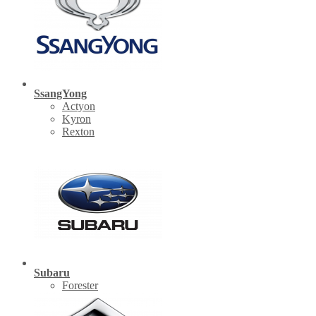
SsangYong
Actyon
Kyron
Rexton
Subaru
Forester