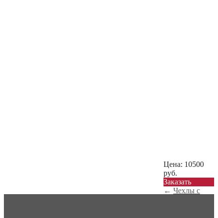
Цена:
10500
руб.
Заказать
←
Чехлы с
алькантарой
ромб для
Mondeo...