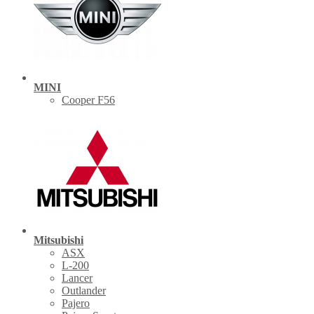
MINI
Cooper F56
Mitsubishi
ASX
L-200
Lancer
Outlander
Pajero