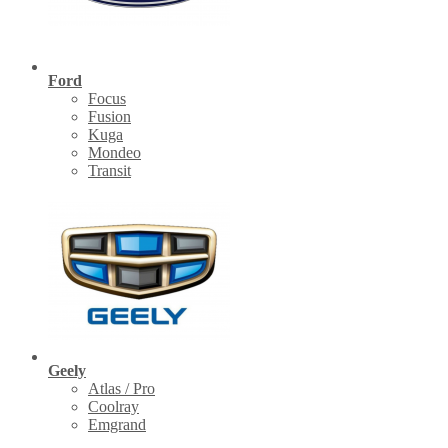
Ford
Focus
Fusion
Kuga
Mondeo
Transit
Geely
Atlas / Pro
Coolray
Emgrand