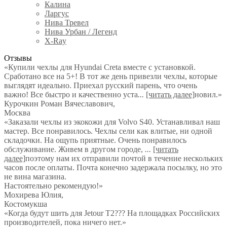
Калина
Ларгус
Нива Тревел
Нива Урбан / Легенд
X-Ray
Отзывы
«Купили чехлы для Hyundai Creta вместе с установкой.
Сработано все на 5+! В тот же день привезли чехлы, которые
выглядят идеально. Приехал русский парень, что очень
важно! Все быстро и качественно уста
...
[читать далее]
новил.
»
Курочкин Роман Вячеславович
,
Москва
«Заказали чехлы из экокожи для Volvo S40. Устанавливал наш
мастер. Все понравилось. Чехлы сели как влитые, ни одной
складочки. На ощупь приятные. Очень понравилось
обслуживание. Живем в другом городе,
...
[читать
далее]
поэтому нам их отправили почтой в течение нескольких
часов после оплаты. Почта конечно задержала посылку, но это
не вина магазина.
Настоятельно рекомендую!
»
Мохирева Юлия
,
Костомукша
«Когда будут шить для Jetour T2??? На площадках Российских
производителей, пока ничего нет.»