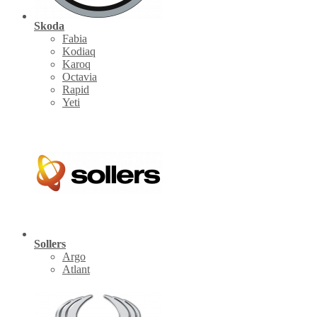
Skoda
Fabia
Kodiaq
Karoq
Octavia
Rapid
Yeti
Sollers
Argo
Atlant