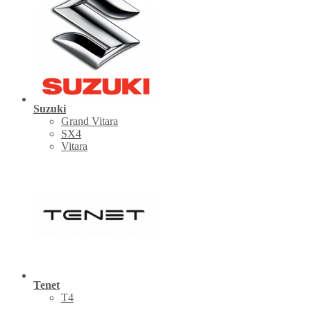
Suzuki
Grand Vitara
SX4
Vitara
Tenet
Т4