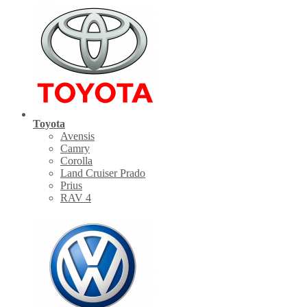
Toyota
Avensis
Camry
Corolla
Land Cruiser Prado
Prius
RAV 4