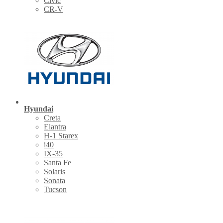
Civic
CR-V
Hyundai
Creta
Elantra
H-1 Starex
i40
IX-35
Santa Fe
Solaris
Sonata
Tucson