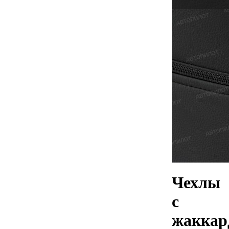
Чехлы
с
жаккар