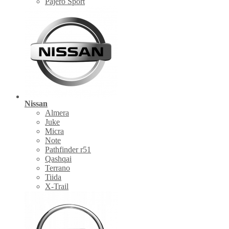
Pajero Sport
Nissan
Almera
Juke
Micra
Note
Pathfinder r51
Qashqai
Terrano
Tiida
X-Trail