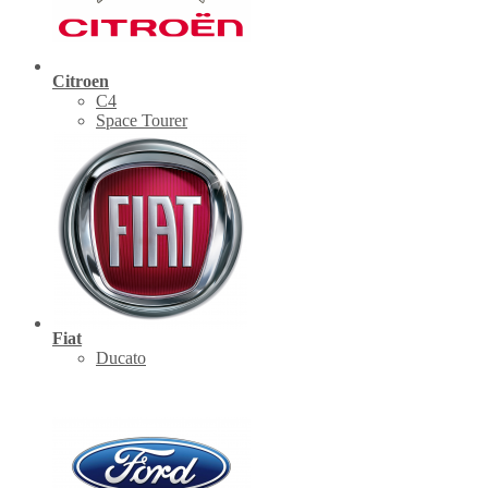
Citroen
C4
Space Tourer
Fiat
Ducato