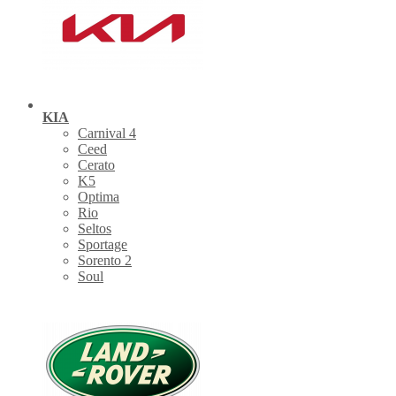
KIA
Carnival 4
Ceed
Cerato
K5
Optima
Rio
Seltos
Sportage
Sorento 2
Soul