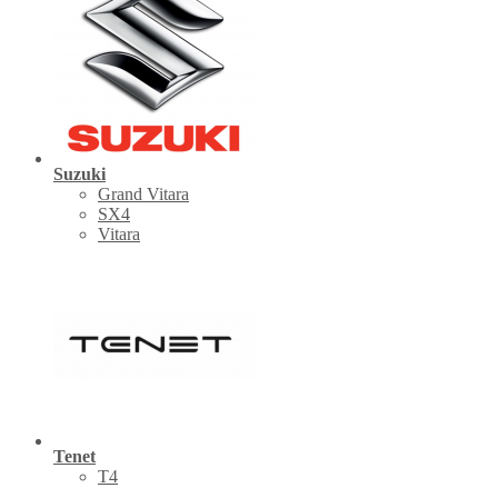
Suzuki
Grand Vitara
SX4
Vitara
Tenet
Т4