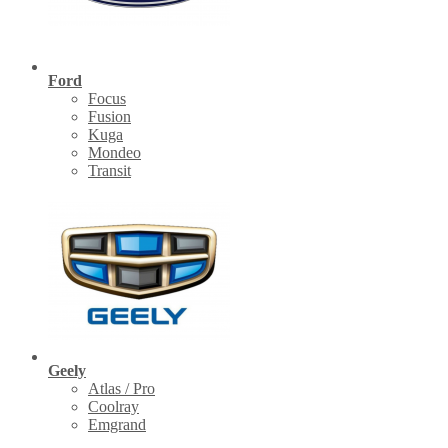
Ford
Focus
Fusion
Kuga
Mondeo
Transit
Geely
Atlas / Pro
Coolray
Emgrand