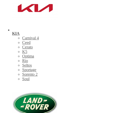
KIA
Carnival 4
Ceed
Cerato
K5
Optima
Rio
Seltos
Sportage
Sorento 2
Soul