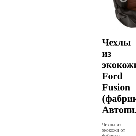
Чехлы
из
экокож
Ford
Fusion
(фабри
Автопи
Чехлы из
экокожи от
фабрики