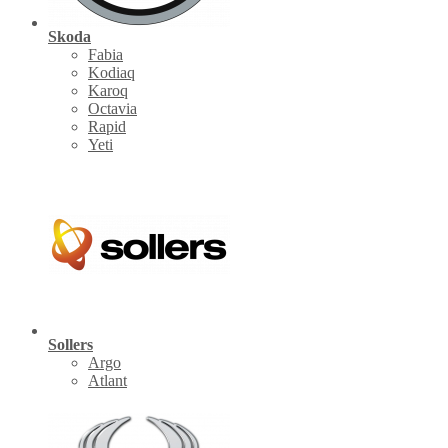
Skoda
Fabia
Kodiaq
Karoq
Octavia
Rapid
Yeti
Sollers
Argo
Atlant