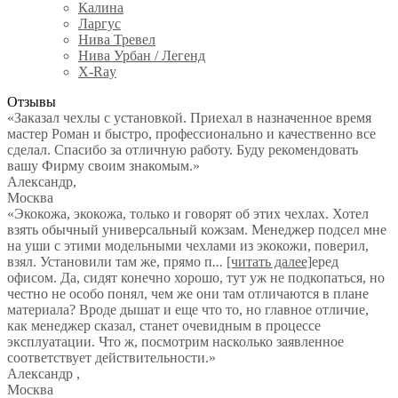
Калина
Ларгус
Нива Тревел
Нива Урбан / Легенд
X-Ray
Отзывы
«Заказал чехлы с установкой. Приехал в назначенное время
мастер Роман и быстро, профессионально и качественно все
сделал. Спасибо за отличную работу. Буду рекомендовать
вашу Фирму своим знакомым.»
Александр
,
Москва
«Экокожа, экокожа, только и говорят об этих чехлах. Хотел
взять обычный универсальный кожзам. Менеджер подсел мне
на уши с этими модельными чехлами из экокожи, поверил,
взял. Установили там же, прямо п
...
[читать далее]
еред
офисом. Да, сидят конечно хорошо, тут уж не подкопаться, но
честно не особо понял, чем же они там отличаются в плане
материала? Вроде дышат и еще что то, но главное отличие,
как менеджер сказал, станет очевидным в процессе
эксплуатации. Что ж, посмотрим насколько заявленное
соответствует действительности.
»
Александр
,
Москва