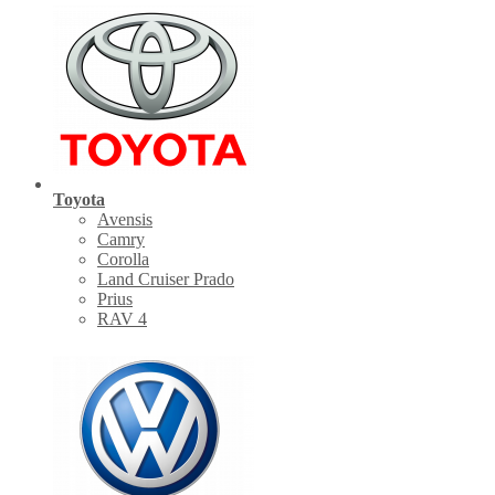
Toyota
Avensis
Camry
Corolla
Land Cruiser Prado
Prius
RAV 4