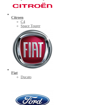
Citroen
C4
Space Tourer
Fiat
Ducato