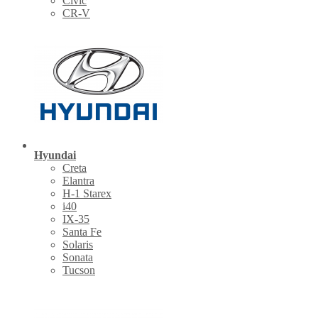
Civic
CR-V
Hyundai
Creta
Elantra
H-1 Starex
i40
IX-35
Santa Fe
Solaris
Sonata
Tucson