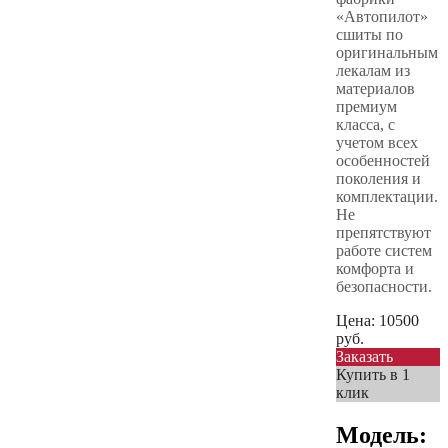
«Автопилот»
сшиты по
оригинальным
лекалам из
материалов
премиум
класса, с
учетом всех
особенностей
поколения и
комплектации.
Не
препятствуют
работе систем
комфорта и
безопасности.
Цена:
10500
руб.
Заказать
Купить в 1
клик
Модель: