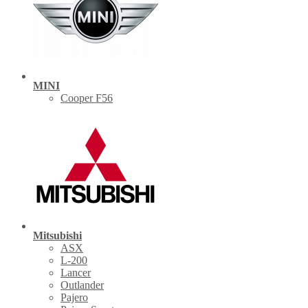
MINI
Cooper F56
Mitsubishi
ASX
L-200
Lancer
Outlander
Pajero