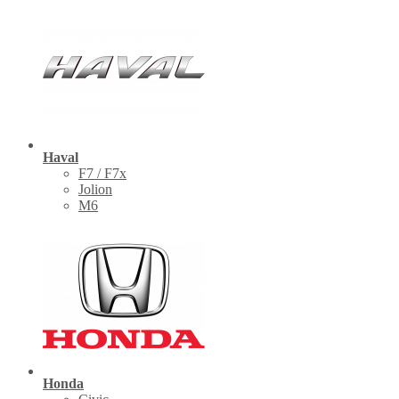
Haval
F7 / F7x
Jolion
M6
Honda