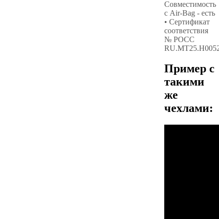
Совместимость
с Air-Bag - есть
• Сертификат
соответствия
№ РОСС
RU.МТ25.Н005
Пример с
такими
же
чехлами: