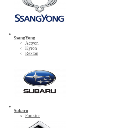
SsangYong
Actyon
Kyron
Rexton
Subaru
Forester