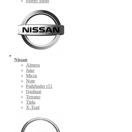
Pajero Sport
Nissan
Almera
Juke
Micra
Note
Pathfinder r51
Qashqai
Terrano
Tiida
X-Trail