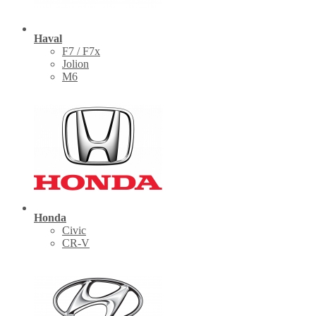
Haval
F7 / F7x
Jolion
M6
Honda
Civic
CR-V