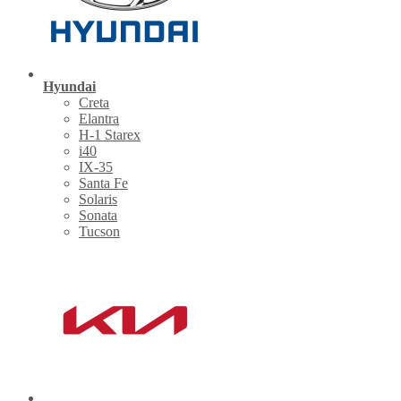
Hyundai
Creta
Elantra
H-1 Starex
i40
IX-35
Santa Fe
Solaris
Sonata
Tucson