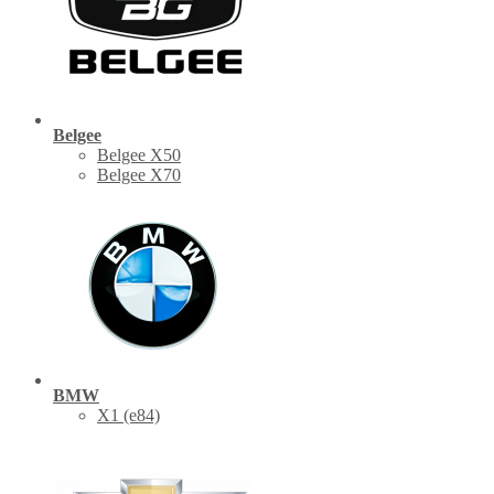
Belgee
Belgee X50
Belgee X70
BMW
X1 (е84)