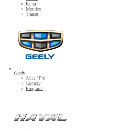
Kuga
Mondeo
Transit
Geely
Atlas / Pro
Coolray
Emgrand