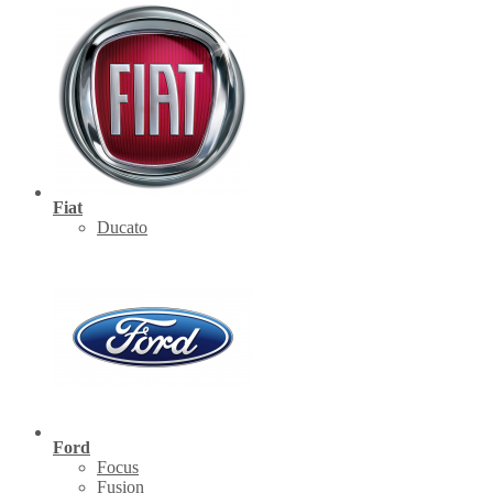
Fiat
Ducato
Ford
Focus
Fusion