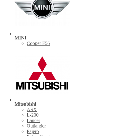
MINI
Cooper F56
Mitsubishi
ASX
L-200
Lancer
Outlander
Pajero