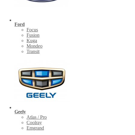
Ford
Focus
Fusion
Kuga
Mondeo
Transit
Geely
Atlas / Pro
Coolray
Emgrand