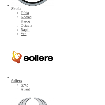
Skoda
Fabia
Kodiaq
Karoq
Octavia
Rapid
Yeti
Sollers
Argo
Atlant