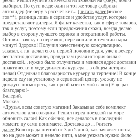
ребят! Решил купить авточехлы из экокожи на фокус, долго
выбирал. По сути везде один и тот же товар фабрики
автолидер (не беру в рассчет кит
...
[читать далее]
айское
гов**), разница лишь в сервисе и удобстве услуг, которые
предоставляют дилеры. Я фанат качества, как в сфере товаров,
так и услуг, поэтому если предложения схожи, всегда делаю
выбор в сторону лучшего сервиса и оперативной работы.
Оставил заявку на перезвон, перезвонили в течении пары
минут! Здорово! Получил качественную консультацию,
заказал, а т.к. делал его в первой половине дня, уже к вечеру
бесплатно доставили, правда там целая история была с
доставкой... нужно было отлучиться и менялся адрес доставки
практически в ходе движения курьера... в общем история
целая) Отдельная благодарность курьеру за терпение! В конце
недели еду на установку в сервисный центр, уж жду не
дождусь посмотреть, как преобразится мой салон) Еще раз
благодарю!
»
Валерий
,
Москва
«Друзья, всем советую магазин! Заказывал себе комплект
авточехлов для соляриса. Решил перед поездкой на море
обновить салон! Как обычно, все делалось в последний
момент, ну сами понимаете. Доставка до
...
[читать
далее]
Волгограда почтой от 3 до 5 дней, как заявляет почта,
но на деле может и неделю идти, а мне уезжать нужно было