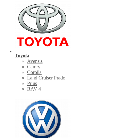
Toyota
Avensis
Camry
Corolla
Land Cruiser Prado
Prius
RAV 4