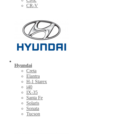
Civic
CR-V
Hyundai
Creta
Elantra
H-1 Starex
i40
IX-35
Santa Fe
Solaris
Sonata
Tucson