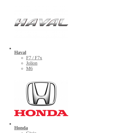
Haval
F7 / F7x
Jolion
M6
Honda