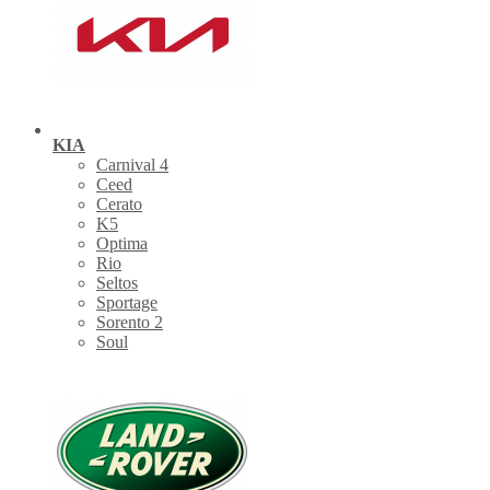
KIA
Carnival 4
Ceed
Cerato
K5
Optima
Rio
Seltos
Sportage
Sorento 2
Soul