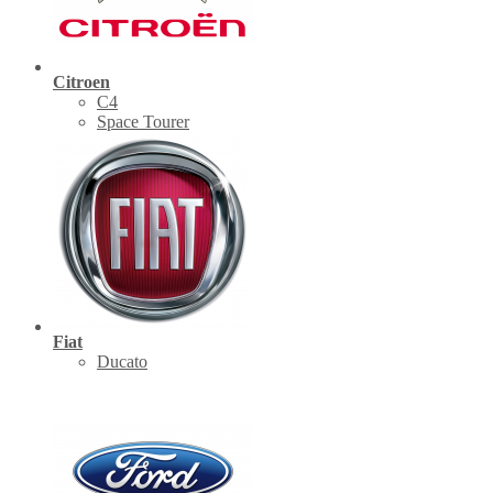
Citroen
C4
Space Tourer
Fiat
Ducato