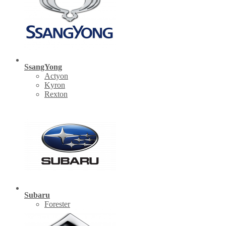
SsangYong
Actyon
Kyron
Rexton
Subaru
Forester