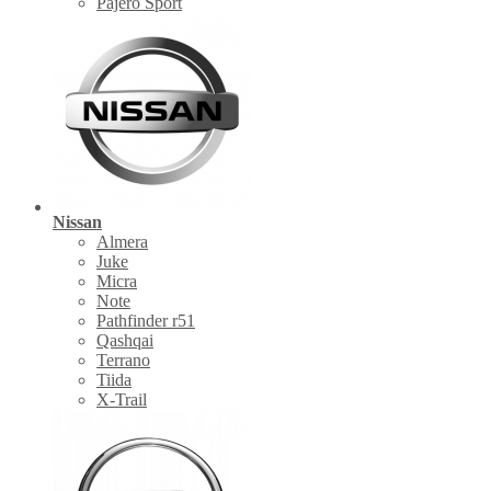
Pajero Sport
Nissan
Almera
Juke
Micra
Note
Pathfinder r51
Qashqai
Terrano
Tiida
X-Trail