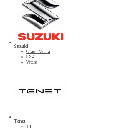
Suzuki
Grand Vitara
SX4
Vitara
Tenet
Т4