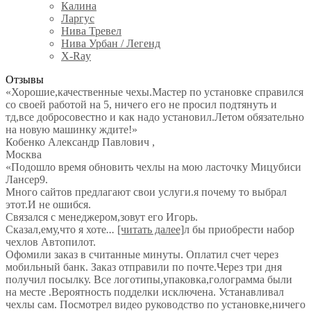
Калина
Ларгус
Нива Тревел
Нива Урбан / Легенд
X-Ray
Отзывы
«Хорошие,качественные чехы.Мастер по установке справился
со своей работой на 5, ничего его не просил подтянуть и
тд,все добросовестно и как надо установил.Летом обязательно
на новую машинку ждите!»
Кобенко Александр Павлович
,
Москва
«Подошло время обновить чехлы на мою ласточку Мицубиси
Лансер9.
Много сайтов предлагают свои услуги.я почему то выбрал
этот.И не ошибся.
Связался с менеджером,зовут его Игорь.
Сказал,ему,что я хоте
...
[читать далее]
л бы приобрести набор
чехлов Автопилот.
Офомили заказ в считанные минуты. Оплатил счет через
мобильный банк. Заказ отправили по почте.Через три дня
получил посылку. Все логотипы,упаковка,голограмма были
на месте .Вероятность подделки исключена. Устанавливал
чехлы сам. Посмотрел видео руководство по установке,ничего