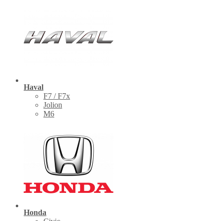
Haval
F7 / F7x
Jolion
M6
Honda