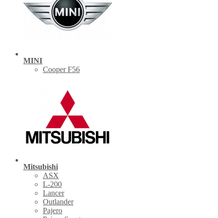
MINI
Cooper F56
Mitsubishi
ASX
L-200
Lancer
Outlander
Pajero