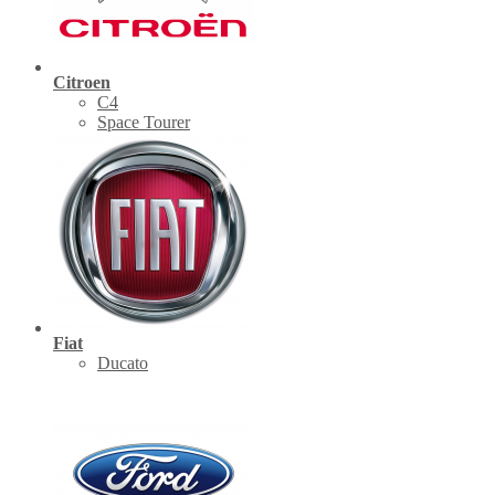
Citroen
C4
Space Tourer
Fiat
Ducato