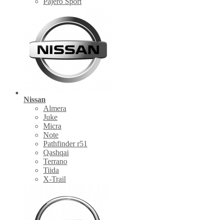
Pajero Sport
Nissan
Almera
Juke
Micra
Note
Pathfinder r51
Qashqai
Terrano
Tiida
X-Trail