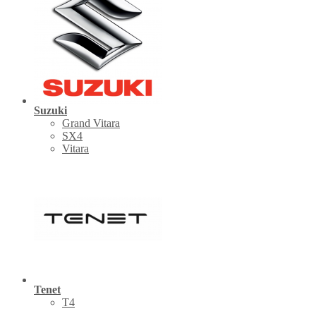
Suzuki
Grand Vitara
SX4
Vitara
Tenet
Т4