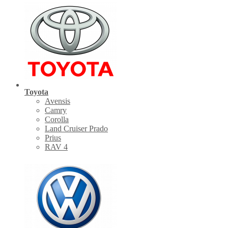
Toyota
Avensis
Camry
Corolla
Land Cruiser Prado
Prius
RAV 4