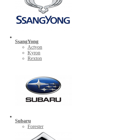
SsangYong
Actyon
Kyron
Rexton
Subaru
Forester