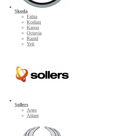
Skoda
Fabia
Kodiaq
Karoq
Octavia
Rapid
Yeti
Sollers
Argo
Atlant