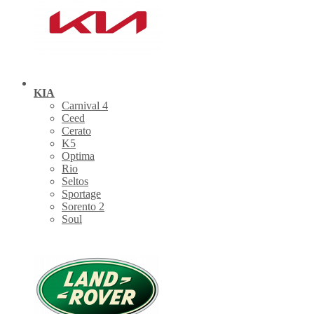
KIA
Carnival 4
Ceed
Cerato
K5
Optima
Rio
Seltos
Sportage
Sorento 2
Soul