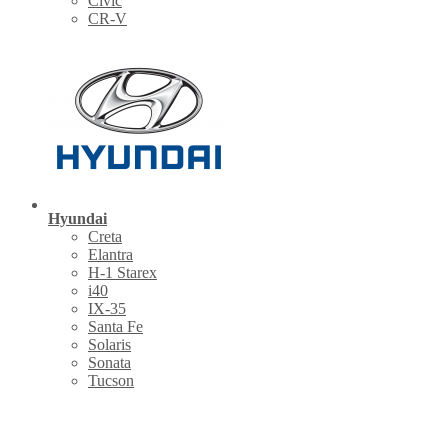
Civic
CR-V
Hyundai
Creta
Elantra
H-1 Starex
i40
IX-35
Santa Fe
Solaris
Sonata
Tucson