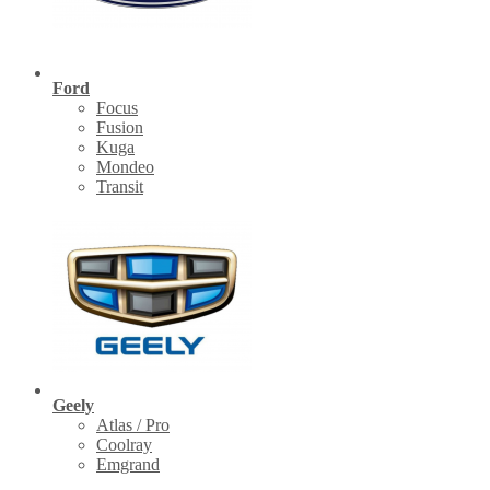
Ford
Focus
Fusion
Kuga
Mondeo
Transit
Geely
Atlas / Pro
Coolray
Emgrand