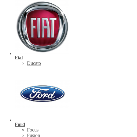
Fiat
Ducato
Ford
Focus
Fusion