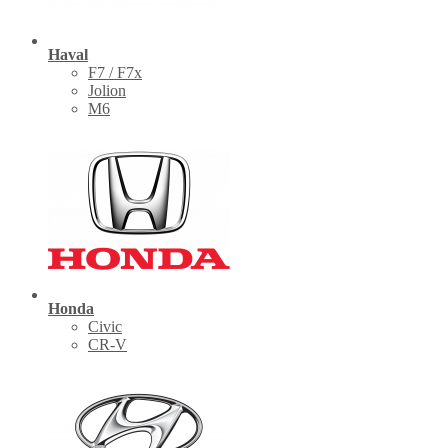
Haval
F7 / F7x
Jolion
M6
Honda
Civic
CR-V