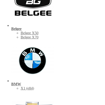
Belgee
Belgee X50
Belgee X70
BMW
X1 (е84)