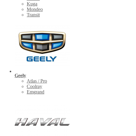
Kuga
Mondeo
Transit
Geely
Atlas / Pro
Coolray
Emgrand