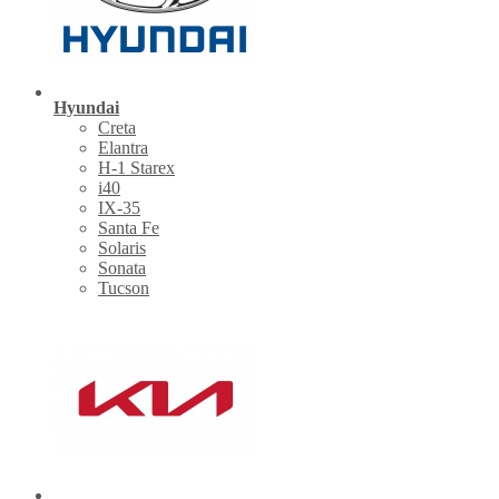
Hyundai
Creta
Elantra
H-1 Starex
i40
IX-35
Santa Fe
Solaris
Sonata
Tucson