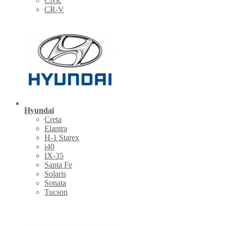
Civic
CR-V
Hyundai
Creta
Elantra
H-1 Starex
i40
IX-35
Santa Fe
Solaris
Sonata
Tucson