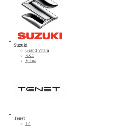
Suzuki
Grand Vitara
SX4
Vitara
Tenet
Т4