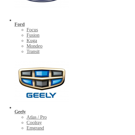
Ford
Focus
Fusion
Kuga
Mondeo
Transit
Geely
Atlas / Pro
Coolray
Emgrand