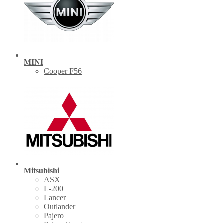
MINI
Cooper F56
Mitsubishi
ASX
L-200
Lancer
Outlander
Pajero