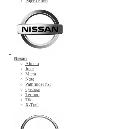
Pajero Sport
Nissan
Almera
Juke
Micra
Note
Pathfinder r51
Qashqai
Terrano
Tiida
X-Trail