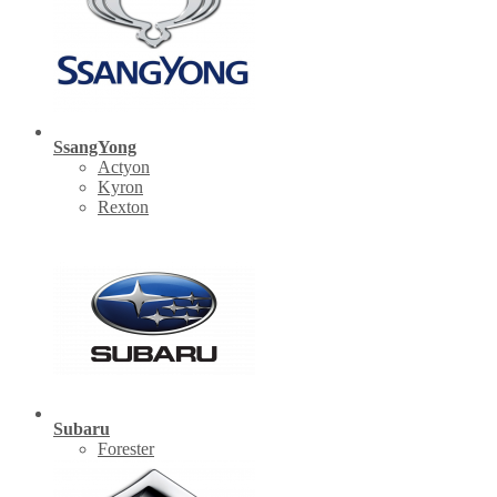
SsangYong
Actyon
Kyron
Rexton
Subaru
Forester