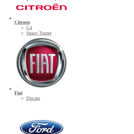
Citroen
C4
Space Tourer
Fiat
Ducato