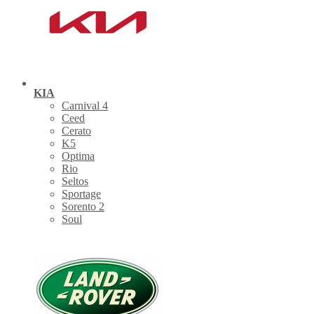
KIA
Carnival 4
Ceed
Cerato
K5
Optima
Rio
Seltos
Sportage
Sorento 2
Soul