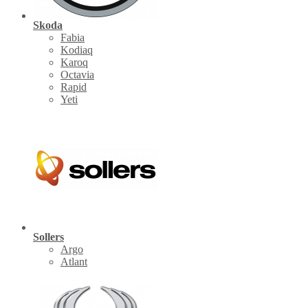
Skoda
Fabia
Kodiaq
Karoq
Octavia
Rapid
Yeti
Sollers
Argo
Atlant