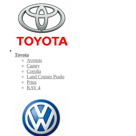
Toyota
Avensis
Camry
Corolla
Land Cruiser Prado
Prius
RAV 4