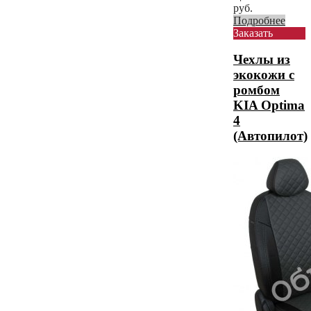
руб.
Подробнее
Заказать
Чехлы из
экокожи с
ромбом
KIA Optima
4
(Автопилот)