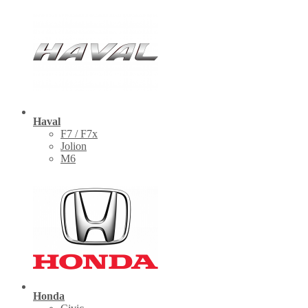
Haval
F7 / F7x
Jolion
M6
Honda