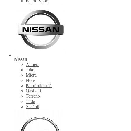
Pajero Sport
Nissan
Almera
Juke
Micra
Note
Pathfinder r51
Qashqai
Terrano
Tiida
X-Trail