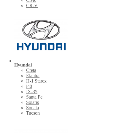
Civic
CR-V
Hyundai
Creta
Elantra
H-1 Starex
i40
IX-35
Santa Fe
Solaris
Sonata
Tucson