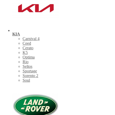
KIA
Carnival 4
Ceed
Cerato
K5
Optima
Rio
Seltos
Sportage
Sorento 2
Soul