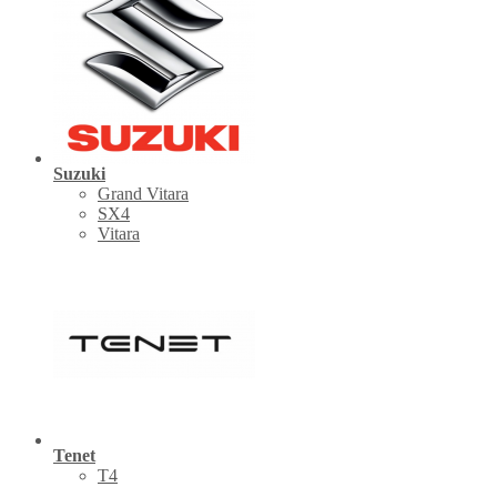
Suzuki
Grand Vitara
SX4
Vitara
Tenet
Т4