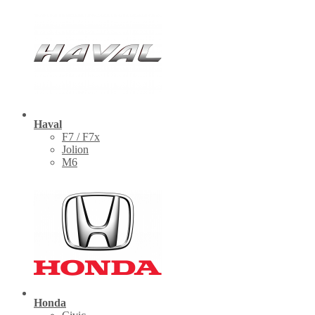
Haval
F7 / F7x
Jolion
M6
Honda