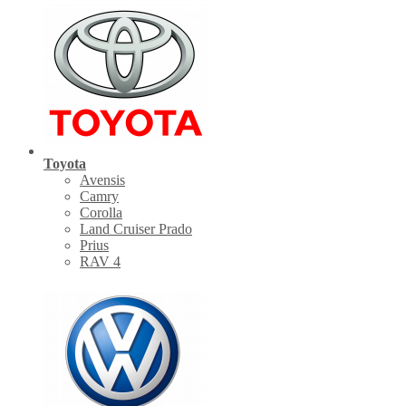
Toyota
Avensis
Camry
Corolla
Land Cruiser Prado
Prius
RAV 4