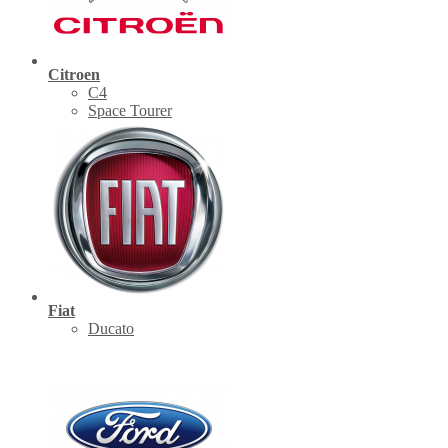
Citroen
C4
Space Tourer
Fiat
Ducato