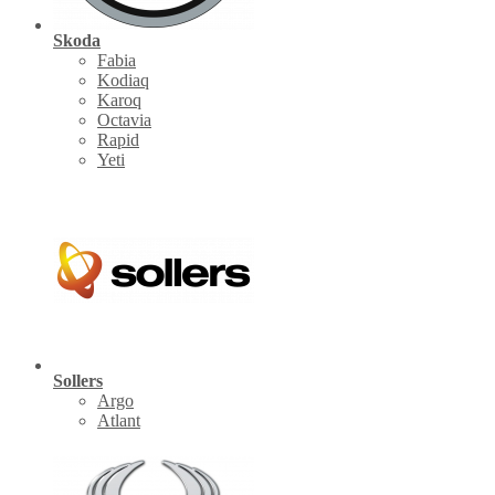
Skoda
Fabia
Kodiaq
Karoq
Octavia
Rapid
Yeti
Sollers
Argo
Atlant