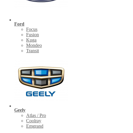
Ford
Focus
Fusion
Kuga
Mondeo
Transit
Geely
Atlas / Pro
Coolray
Emgrand