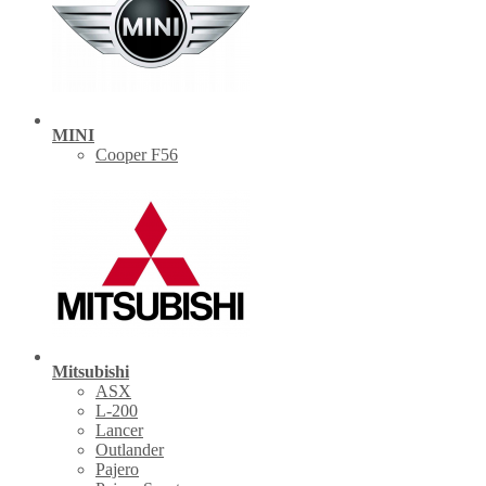
MINI
Cooper F56
Mitsubishi
ASX
L-200
Lancer
Outlander
Pajero