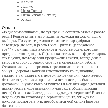
Калина
Ларгус
Нива Тревел
Нива Урбан / Легенд
X-Ray
Отзывы
«Редко заморачиваюсь, но тут грех не оставить отзыв о работе
ребят! Решил купить авточехлы из экокожи на фокус, долго
выбирал. По сути везде один и тот же товар фабрики
автолидер (не беру в рассчет кит
...
[читать далее]
айское
гов**), разница лишь в сервисе и удобстве услуг, которые
предоставляют дилеры. Я фанат качества, как в сфере товаров,
так и услуг, поэтому если предложения схожи, всегда делаю
выбор в сторону лучшего сервиса и оперативной работы.
Оставил заявку на перезвон, перезвонили в течении пары
минут! Здорово! Получил качественную консультацию,
заказал, а т.к. делал его в первой половине дня, уже к вечеру
бесплатно доставили, правда там целая история была с
доставкой... нужно было отлучиться и менялся адрес доставки
практически в ходе движения курьера... в общем история
целая) Отдельная благодарность курьеру за терпение! В конце
недели еду на установку в сервисный центр, уж жду не
дождусь посмотреть, как преобразится мой салон) Еще раз
благодарю!
»