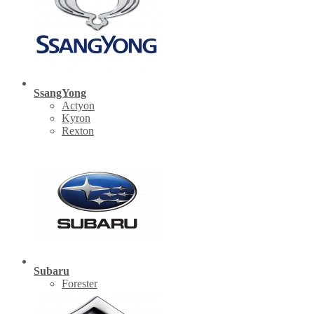
SsangYong
Actyon
Kyron
Rexton
Subaru
Forester