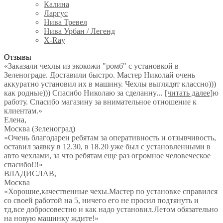
Калина
Ларгус
Нива Тревел
Нива Урбан / Легенд
X-Ray
Отзывы
«Заказали чехлы из экокожи "ромб" с установкой в
Зеленограде. Доставили быстро. Мастер Николай очень
аккуратно установил их в машину. Чехлы выглядят классно)))
как родные))) Спасибо Николаю за сделанну
...
[читать далее]
ю
работу. Спасибо магазину за внимательное отношение к
клиентам.
»
Елена
,
Москва (Зеленоград)
«Очень благодарен ребятам за оперативность и отзывчивость,
оставил заявку в 12.30, в 18.20 уже был с установленными в
авто чехлами, за что ребятам еще раз огромное человеческое
спасибо!!!»
ВЛАДИСЛАВ
,
Москва
«Хорошие,качественные чехы.Мастер по установке справился
со своей работой на 5, ничего его не просил подтянуть и
тд,все добросовестно и как надо установил.Летом обязательно
на новую машинку ждите!»