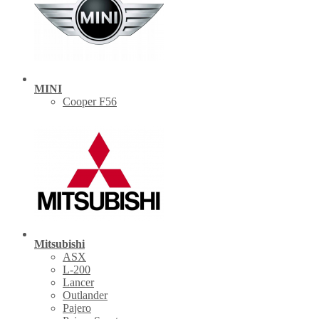
MINI
Cooper F56
Mitsubishi
ASX
L-200
Lancer
Outlander
Pajero