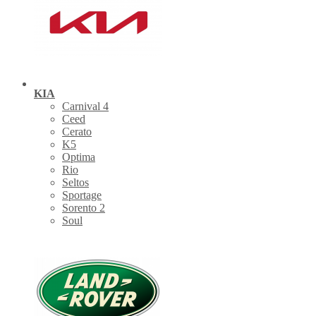
KIA
Carnival 4
Ceed
Cerato
K5
Optima
Rio
Seltos
Sportage
Sorento 2
Soul