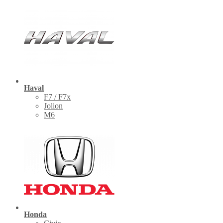
Haval
F7 / F7x
Jolion
M6
Honda