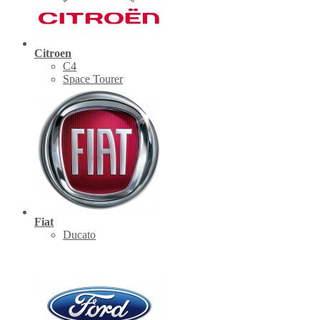
Citroen
C4
Space Tourer
Fiat
Ducato