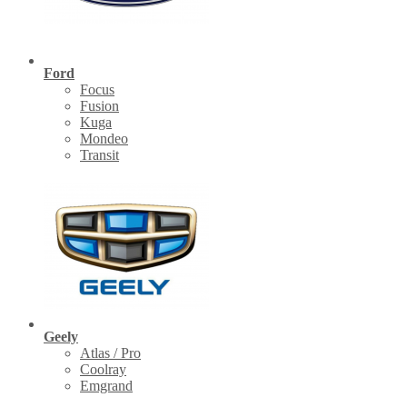
Ford
Focus
Fusion
Kuga
Mondeo
Transit
Geely
Atlas / Pro
Coolray
Emgrand