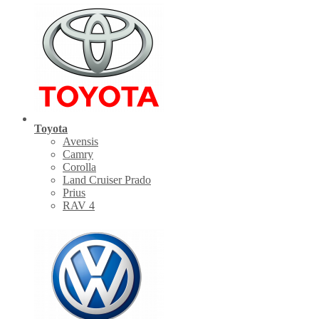
Toyota
Avensis
Camry
Corolla
Land Cruiser Prado
Prius
RAV 4