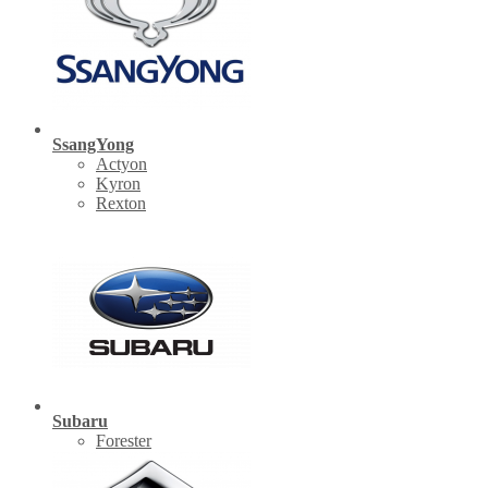
SsangYong
Actyon
Kyron
Rexton
Subaru
Forester