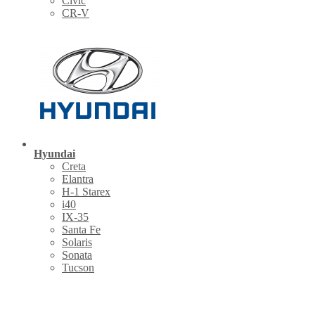
Civic
CR-V
Hyundai
Creta
Elantra
H-1 Starex
i40
IX-35
Santa Fe
Solaris
Sonata
Tucson