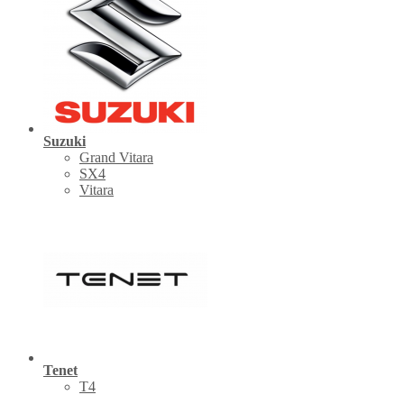
Suzuki
Grand Vitara
SX4
Vitara
Tenet
Т4