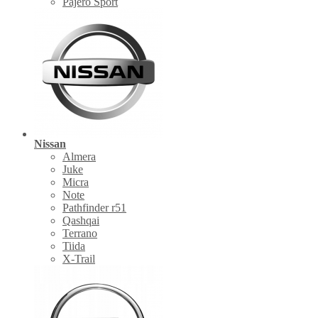
Pajero Sport
Nissan
Almera
Juke
Micra
Note
Pathfinder r51
Qashqai
Terrano
Tiida
X-Trail