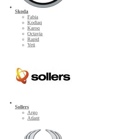
Skoda
Fabia
Kodiaq
Karoq
Octavia
Rapid
Yeti
Sollers
Argo
Atlant